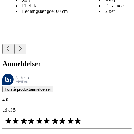
Sort
Hvid
EU/UK
EU-lande
Ledningslængde: 60 cm
2 ben
Anmeldelser
Disse anmeldelser administreres af Bazaarvoice og er i overensstemme
Kundernes meninger i form af produkt- og stjernevurderinger er nyttige
Forstå produktanmeldelser
4.0
ud af 5