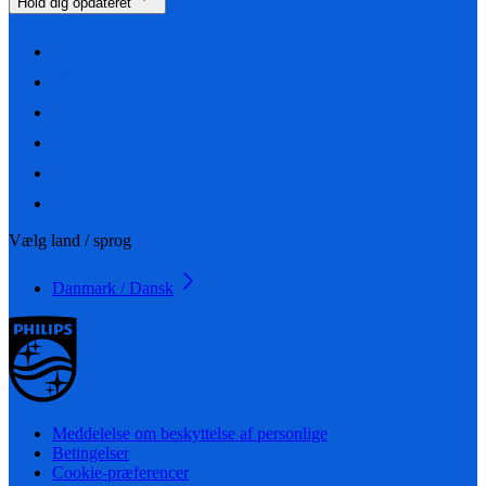
Hold dig opdateret
Vælg land / sprog
Danmark / Dansk
Meddelelse om beskyttelse af personlige
Betingelser
Cookie-præferencer