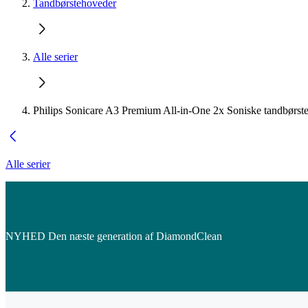
Tandbørstehoveder
Alle serier
Philips Sonicare A3 Premium All-in-One 2x Soniske tandbørste
Alle serier
NYHED Den næste generation af DiamondClean