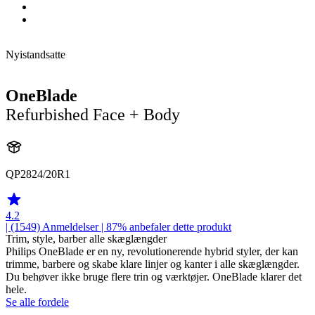
Nyistandsatte
OneBlade
Refurbished Face + Body
QP2824/20R1
4.2
| (1549)
Anmeldelser
| 87% anbefaler dette produkt
Trim, style, barber alle skæglængder
Philips OneBlade er en ny, revolutionerende hybrid styler, der kan
trimme, barbere og skabe klare linjer og kanter i alle skæglængder.
Du behøver ikke bruge flere trin og værktøjer. OneBlade klarer det
hele.
Se alle fordele