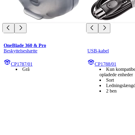
OneBlade 360 & Pro
Beskyttelseshætte
USB-kabel
CP1787/01
CP1788/01
Grå
Kun kompatib
opladede enheder
Sort
Ledningslængd
2 ben