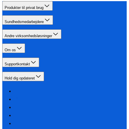
Produkter til privat brug
Sundhedsmedarbejdere
Andre virksomhedsløsninger
Om os
Supportkontakt
Hold dig opdateret