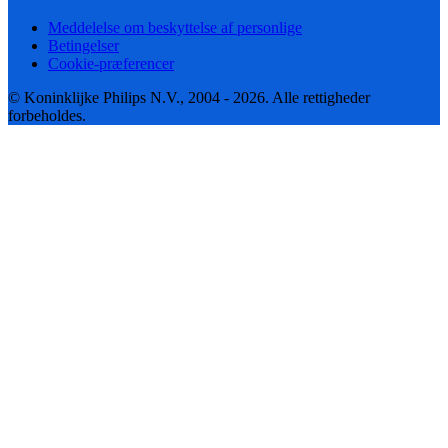
Meddelelse om beskyttelse af personlige
Betingelser
Cookie-præferencer
© Koninklijke Philips N.V., 2004 - 2026. Alle rettigheder
forbeholdes.