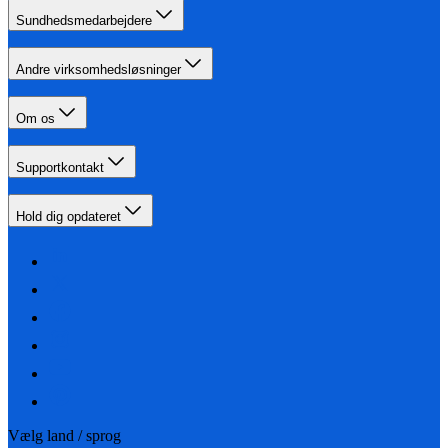
Sundhedsmedarbejdere
Andre virksomhedsløsninger
Om os
Supportkontakt
Hold dig opdateret
Vælg land / sprog