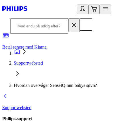
Betal senere med Klarna
R
Supportwebsted
Hvordan overvåger SenseIQ min babys søvn?
Supportwebsted
Philips-support