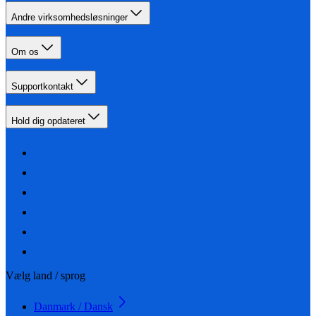
Andre virksomhedsløsninger
Om os
Supportkontakt
Hold dig opdateret
Vælg land / sprog
Danmark / Dansk