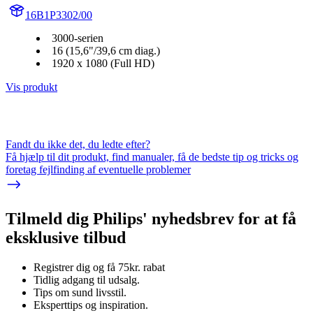
16B1P3302/00
3000-serien
16 (15,6"/39,6 cm diag.)
1920 x 1080 (Full HD)
Vis produkt
Fandt du ikke det, du ledte efter?
Få hjælp til dit produkt, find manualer, få de bedste tip og tricks og
foretag fejlfinding af eventuelle problemer
Tilmeld dig Philips' nyhedsbrev for at få
eksklusive tilbud
Registrer dig og få 75kr. rabat
Tidlig adgang til udsalg.
Tips om sund livsstil.
Eksperttips og inspiration.