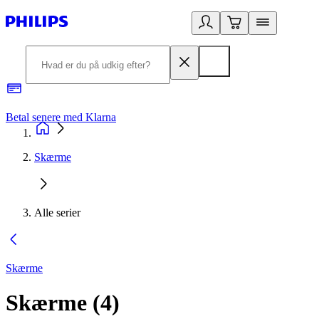
Betal senere med Klarna
R
Skærme
Alle serier
Skærme
Skærme
(
4
)