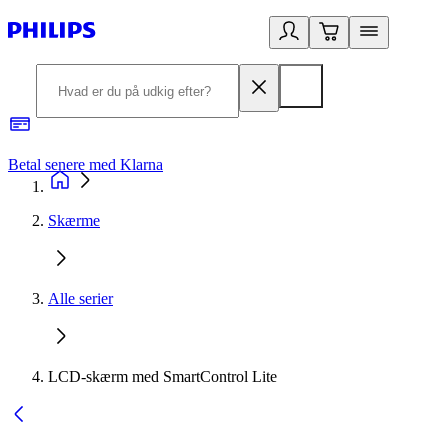
Betal senere med Klarna
R
Skærme
Alle serier
LCD-skærm med SmartControl Lite