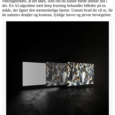
virkelighedstro, at det føles, som om du kunne træde direkte ind i
det. En AI-algoritme med deep learning behandler billeder på en
måde, der ligner den menneskelige hjerne. Uanset hvad du vil se, får
du naturtro detaljer og kontrast, fyldige farver og jævne bevægelser.