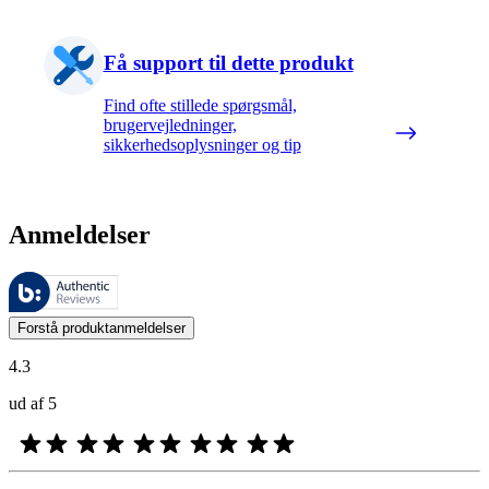
Få support til dette produkt
Find ofte stillede spørgsmål,
brugervejledninger,
sikkerhedsoplysninger og tip
Anmeldelser
Disse anmeldelser administreres af Bazaarvoice og er i overensstemme
Kundernes meninger i form af produkt- og stjernevurderinger er nyttige
Forstå produktanmeldelser
4.3
ud af 5