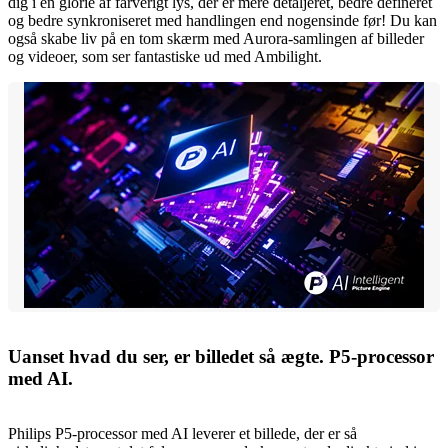
dig i en glorie af farverigt lys, der er mere detaljeret, bedre defineret
og bedre synkroniseret med handlingen end nogensinde før! Du kan
også skabe liv på en tom skærm med Aurora-samlingen af billeder
og videoer, som ser fantastiske ud med Ambilight.
Uanset hvad du ser, er billedet så ægte. P5-processor
med AI.
Philips P5-processor med AI leverer et billede, der er så