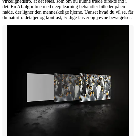
virkelighedstro, at det føles, som om du kunne træde direkte ind i
det. En AI-algoritme med deep learning behandler billeder på en
måde, der ligner den menneskelige hjerne. Uanset hvad du vil se, får
du naturtro detaljer og kontrast, fyldige farver og jævne bevægelser.