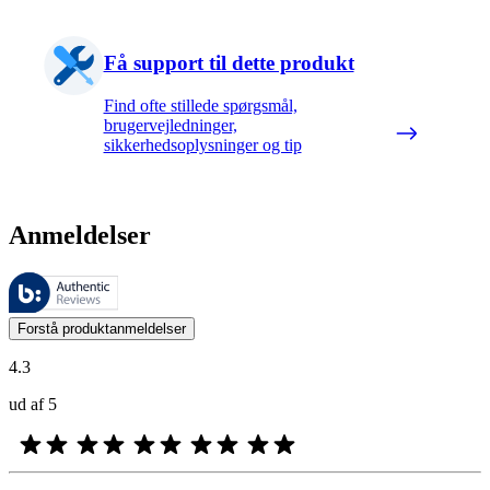
Få support til dette produkt
Find ofte stillede spørgsmål,
brugervejledninger,
sikkerhedsoplysninger og tip
Anmeldelser
Disse anmeldelser administreres af Bazaarvoice og er i overensstemme
Kundernes meninger i form af produkt- og stjernevurderinger er nyttige
Forstå produktanmeldelser
4.3
ud af 5