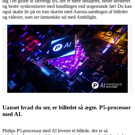
dig i en glorie af farverigt lys, der er mere detaljeret, bedre defineret
og bedre synkroniseret med handlingen end nogensinde før! Du kan
også skabe liv på en tom skærm med Aurora-samlingen af billeder
og videoer, som ser fantastiske ud med Ambilight.
Uanset hvad du ser, er billedet så ægte. P5-processor
med AI.
Philips P5-processor med AI leverer et billede, der er så