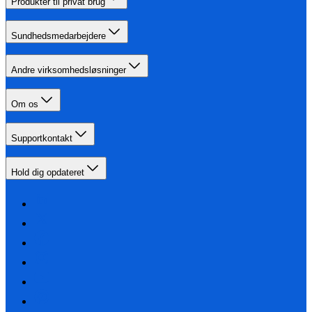
Produkter til privat brug
Sundhedsmedarbejdere
Andre virksomhedsløsninger
Om os
Supportkontakt
Hold dig opdateret