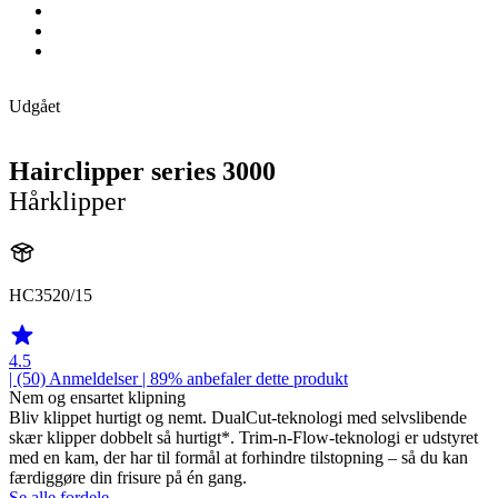
Udgået
Hairclipper series 3000
Hårklipper
HC3520/15
4.5
| (50)
Anmeldelser
| 89% anbefaler dette produkt
Nem og ensartet klipning
Bliv klippet hurtigt og nemt. DualCut-teknologi med selvslibende
skær klipper dobbelt så hurtigt*. Trim-n-Flow-teknologi er udstyret
med en kam, der har til formål at forhindre tilstopning – så du kan
færdiggøre din frisure på én gang.
Se alle fordele