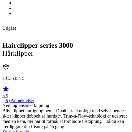
Udgået
Hairclipper series 3000
Hårklipper
HC3535/15
3.9
| (9)
Anmeldelser
Nem og ensartet klipning
Bliv klippet hurtigt og nemt. DualCut-teknologi med selvslibende
skær klipper dobbelt så hurtigt*. Trim-n-Flow-teknologi er udstyret
med en kam, der har til formål at forhindre tilstopning – så du kan
færdiggøre din frisure på én gang.
Se alle fordele