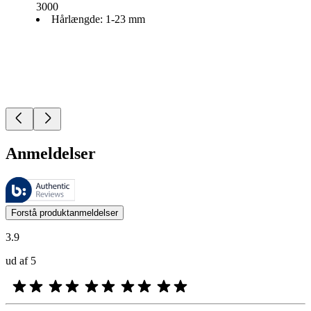
3000
Hårlængde: 1-23 mm
Anmeldelser
Disse anmeldelser administreres af Bazaarvoice og er i overensstemme
Kundernes meninger i form af produkt- og stjernevurderinger er nyttige
Forstå produktanmeldelser
3.9
ud af 5