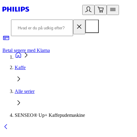
Betal senere med Klarna
R
Kaffe
Alle serier
SENSEO® Up+ Kaffepudemaskine