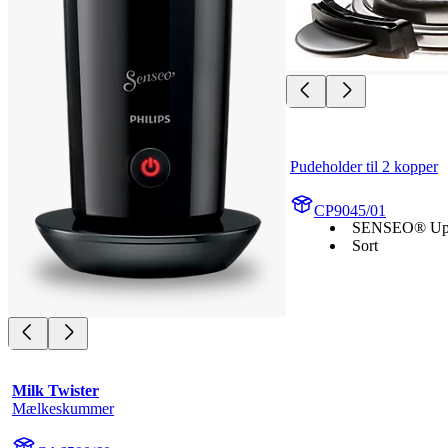
Pudeholder til 2 kopper
CP9045/01
SENSEO® U
Sort
Milk Twister
Mælkeskummer