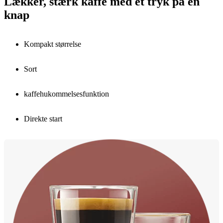
Lækker, stærk kaffe med et tryk på en
knap
Kompakt størrelse
Sort
kaffehukommelsesfunktion
Direkte start