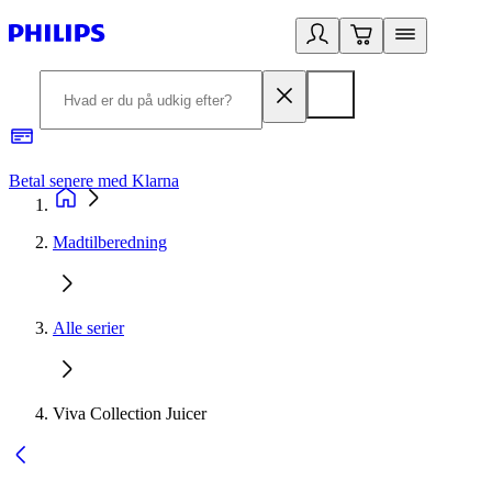
Betal senere med Klarna
R
Madtilberedning
Alle serier
Viva Collection Juicer