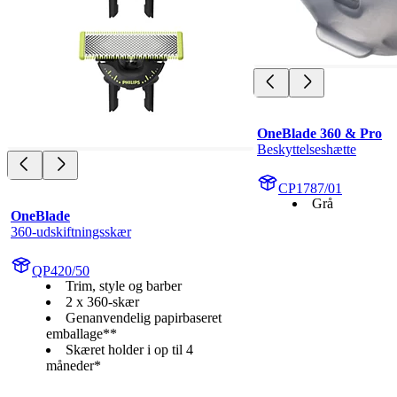
OneBlade 360 & Pro
Beskyttelseshætte
CP1787/01
Grå
OneBlade
360-udskiftningsskær
QP420/50
Trim, style og barber
2 x 360-skær
Genanvendelig papirbaseret
emballage**
Skæret holder i op til 4
måneder*