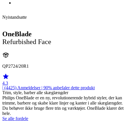
Nyistandsatte
OneBlade
Refurbished Face
QP2724/20R1
4.3
| (4425)
Anmeldelser
| 90% anbefaler dette produkt
Trim, style, barber alle skæglængder
Philips OneBlade er en ny, revolutionerende hybrid styler, der kan
trimme, barbere og skabe klare linjer og kanter i alle skæglængder.
Du behøver ikke bruge flere trin og værktøjer. OneBlade klarer det
hele.
Se alle fordele