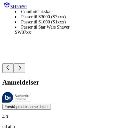
SH30/50
ComfortCut-skær
Passer til S3000 (S3xxx)
Passer til S1000 (S1xxx)
Passer til Star Wars Shaver
SW37xx
Anmeldelser
Disse anmeldelser administreres af Bazaarvoice og er i overensstemme
Kundernes meninger i form af produkt- og stjernevurderinger er nyttige
Forstå produktanmeldelser
4.0
ud af 5