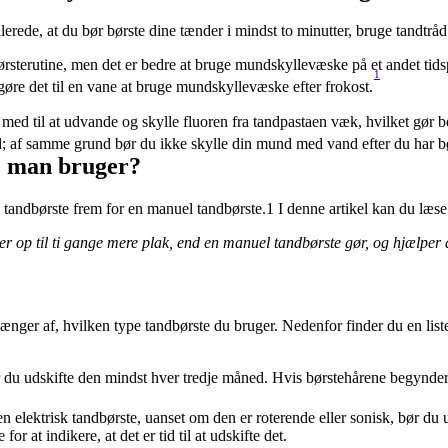
llerede, at du bør børste dine tænder i mindst to minutter, bruge tand
sterutine, men det er bedre at bruge mundskyllevæske på et andet tidsp
1
re det til en vane at bruge mundskyllevæske efter frokost.
med til at udvande og skylle fluoren fra tandpastaen væk, hvilket gør be
; af samme grund bør du ikke skylle din mund med vand efter du har bø
te man bruger?
andbørste frem for en manuel tandbørste.1 I denne artikel kan du læse 
rner op til ti gange mere plak, end en manuel tandbørste gør, og hjælpe
nger af, hvilken type tandbørste du bruger. Nedenfor finder du en liste a
du udskifte den mindst hver tredje måned. Hvis børstehårene begynder at 
n elektrisk tandbørste, uanset om den er roterende eller sonisk, bør du ud
r at indikere, at det er tid til at udskifte det.