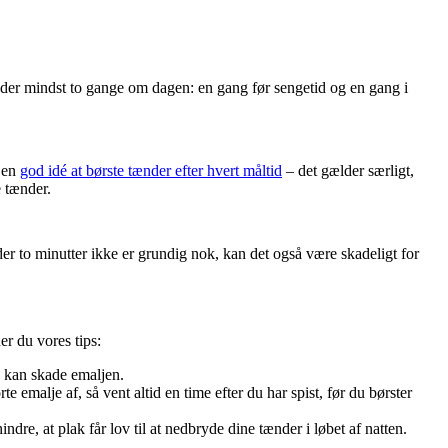
ænder mindst to gange om dagen: en gang før sengetid og en gang i 
 en 
god idé at børste tænder efter hvert måltid
 – det gælder særligt, 
e tænder.
er to minutter ikke er grundig nok, kan det også være skadeligt for 
er du vores tips:
 kan skade emaljen. 
e emalje af, så vent altid en time efter du har spist, før du børster 
hindre, at plak får lov til at nedbryde dine tænder i løbet af natten.