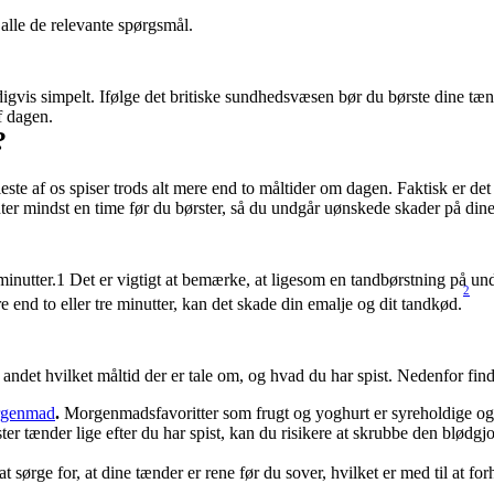
 alle de relevante spørgsmål.
ldigvis simpelt. Ifølge det britiske sundhedsvæsen bør du børste dine t
f dagen. 
?
te af os spiser trods alt mere end to måltider om dagen. Faktisk er det
enter mindst en time før du børster, så du undgår uønskede skader på din
inutter.1 Det er vigtigt at bemærke, at ligesom en tandbørstning på und
2
 end to eller tre minutter, kan det skade din emalje og dit tandkød.
andet hvilket måltid der er tale om, og hvad du har spist. Nedenfor find
orgenmad
.
 Morgenmadsfavoritter som frugt og yoghurt er syreholdige og
ter tænder lige efter du har spist, kan du risikere at skrubbe den blødgjort
at sørge for, at dine tænder er rene før du sover, hvilket er med til at for