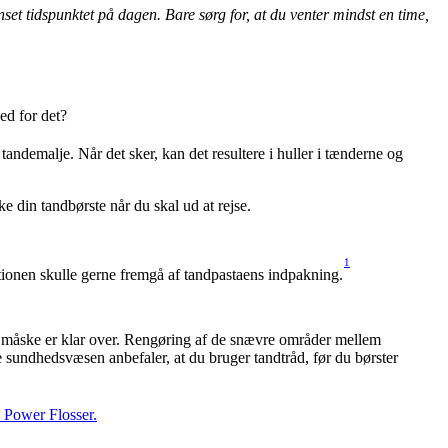
set tidspunktet på dagen. Bare sørg for, at du venter mindst en time, 
ed for det?
 som er med til at nedbryde din tandemalje. Når det sker, kan det resultere i huller i tænderne og 
ke din tandbørste når du skal ud at rejse.
1
tionen skulle gerne fremgå af tandpastaens indpakning.
 du måske er klar over. Rengøring af de snævre områder mellem 
 sundhedsvæsen anbefaler, at du bruger tandtråd, før du børster 
e Power Flosser.