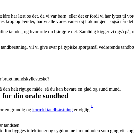
re har lært os det, da vi var børn, eller det er fordi vi har lyttet til v
ores krop og tænder, har vi alle vores vaner og holdninger – også når de
e dine tænder, og hvor ofte du bør gøre det. Samtidig kigger vi også på, o
l tandbørstning, vil vi give svar på typiske spørgsmål vedrørende tandbø
har brugt mundskyllevæske?
 på den helt rigtige måde, så du kan bevare en glad og sund mund.
 for din orale sundhed
1
for en grundig og 
korrekt tandbørstning
 er vigtig:
r tandsten.
dtråd forebygges infektioner og sygdomme i mundhulen som gingivitis og