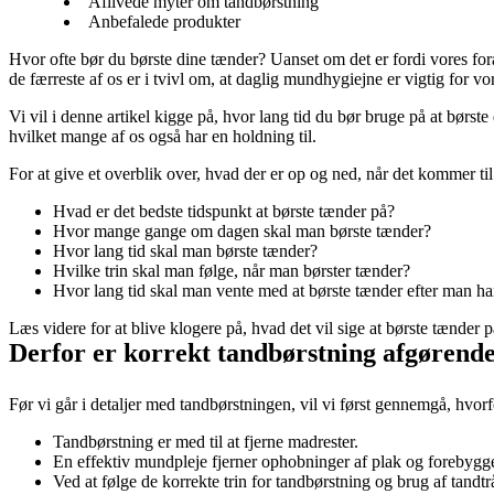
Aflivede myter om tandbørstning
Anbefalede produkter
Hvor ofte bør du børste dine tænder? Uanset om det er fordi vores foræld
de færreste af os er i tvivl om, at daglig mundhygiejne er vigtig for v
Vi vil i denne artikel kigge på, hvor lang tid du bør bruge på at børst
hvilket mange af os også har en holdning til.
For at give et overblik over, hvad der er op og ned, når det kommer ti
Hvad er det bedste tidspunkt at børste tænder på?
Hvor mange gange om dagen skal man børste tænder?
Hvor lang tid skal man børste tænder? 
Hvilke trin skal man følge, når man børster tænder?
Hvor lang tid skal man vente med at børste tænder efter man 
Læs videre for at blive klogere på, hvad det vil sige at børste tænder
Derfor er korrekt tandbørstning afgørende
Før vi går i detaljer med tandbørstningen, vil vi først gennemgå, hvor
Tandbørstning er med til at fjerne madrester.
En effektiv mundpleje fjerner ophobninger af plak og forebygge
Ved at følge de korrekte trin for tandbørstning og brug af tan