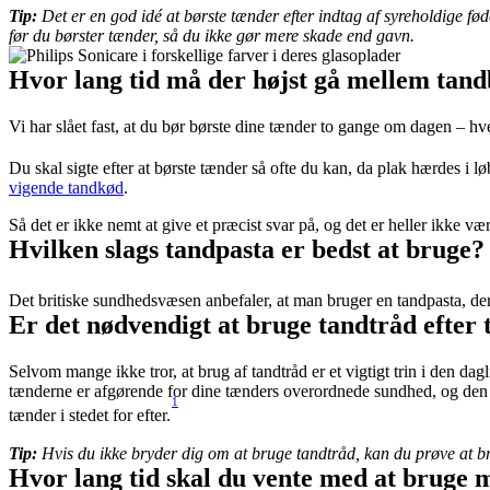
Tip:
 Det er en god idé at børste tænder efter indtag af syreholdige fød
før du børster tænder, så du ikke gør mere skade end gavn.
Hvor lang tid må der højst gå mellem tan
Vi har slået fast, at du bør børste dine tænder to gange om dagen – hv
Du skal sigte efter at børste tænder så ofte du kan, da plak hærdes i løbe
vigende tandkød
.
Så det er ikke nemt at give et præcist svar på, og det er heller ikke væ
Hvilken slags tandpasta er bedst at bruge?
Det britiske sundhedsvæsen anbefaler, at man bruger en tandpasta, de
Er det nødvendigt at bruge tandtråd efter
Selvom mange ikke tror, at brug af tandtråd er et vigtigt trin i den d
tænderne er afgørende for dine tænders overordnede sundhed, og den be
1
tænder i stedet for efter.
Tip:
 Hvis du ikke bryder dig om at bruge tandtråd, kan du prøve at b
Hvor lang tid skal du vente med at bruge 