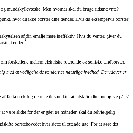
tråd og mundskyllevæske. Men hvornår skal du bruge sidstnævnte?
unkt, hvor du ikke børster dine tænder. Hvis du eksempelvis børster 
skyttelsen af din emalje mere ineffektiv. Hvis du venter, giver du 
1
rstet tænder.
om forskellene mellem elektriske roterende og soniske tandbørster.
r dig med at vedligeholde tændernes naturlige hvidhed. Derudover er 
f fakta omkring de rette tidspunkter at udskifte din tandbørste på, så 
være slidte før der er gået tre måneder, skal du selvfølgelig 
skifte børstehovedet hver sjette til ottende uge. For at gøre det 