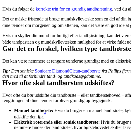
Hvis du følger de 
korrekte trin for en grundig tandbørstning
, ved du a
Det er måske fristende at bruge mundskyllevæske som en del af din bør
dine tænder om morgenen og om aftenen, kan det være en god idé at gø
Hvis du skyller din mund for hurtigt efter tandbørstning, kan det være 
både tandpastaen og mundskyllevæsken mulighed for at virke fuldt ud
Gør det en forskel, hvilken type tandbørs
Det kan være nemmere at rengøre tænderne grundigt med en elektrisk t
Tip:
 Den soniske 
Sonicare DiamondClean-tandbørste
 fra Philips fje
den med til at forhindre tand- og tandkødssygdomme.
Hvor ofte skal tandbørsten udskiftes?
Hvor ofte du bør udskifte din tandbørste – eller tandbørstehoved – afhæ
rengøringen af dine tænder forbliver grundig og hygiejnisk.
Manuel tandbørste: 
Hvis du bruger en manuel tandbørste, bør 
4
udskifte den før.
Elektrisk roterende eller sonisk tandbørste: 
Hvis du bruger e
nemmere findes der tandbørster, hvor børstehovedet skifter farve fo