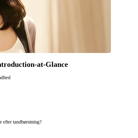
Introduction-at-Glance
undhed
 efter tandbørstning?