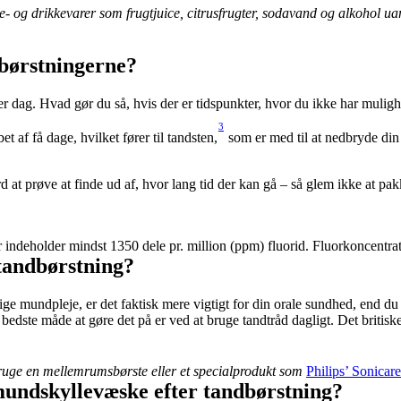
e- og drikkevarer som frugtjuice, citrusfrugter, sodavand og alkohol uan
dbørstningerne?
er dag. Hvad gør du så, hvis der er tidspunkter, hvor du ikke har muligh
3
t af få dage, hvilket fører til tandsten,
rd at prøve at finde ud af, hvor lang tid der kan gå – så glem ikke at pak
r indeholder mindst 1350 dele pr. million (ppm) fluorid. Fluorkoncentra
 tandbørstning?
aglige mundpleje, er det faktisk mere vigtigt for din orale sundhed, end
dste måde at gøre det på er ved at bruge tandtråd dagligt. Det britiske
ruge en mellemrumsbørste eller et specialprodukt som 
Philips’ Sonicar
mundskyllevæske efter tandbørstning?