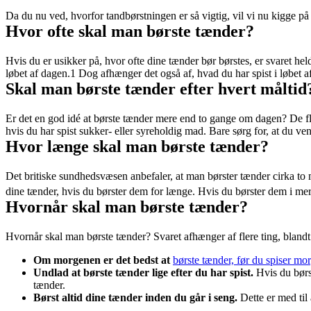
Da du nu ved, hvorfor tandbørstningen er så vigtig, vil vi nu kigge på
Hvor ofte skal man børste tænder?
Hvis du er usikker på, hvor ofte dine tænder bør børstes, er svaret he
løbet af dagen.1 Dog afhænger det også af, hvad du har spist i løbet a
Skal man børste tænder efter hvert måltid
Er det en god idé at børste tænder mere end to gange om dagen? De fles
hvis du har spist sukker- eller syreholdig mad. Bare sørg for, at du v
Hvor længe skal man børste tænder?
Det britiske sundhedsvæsen anbefaler, at man børster tænder cirka to m
dine tænder, hvis du børster dem for længe. Hvis du børster dem i mere
Hvornår skal man børste tænder?
Hvornår skal man børste tænder? Svaret afhænger af flere ting, blandt 
Om morgenen er det bedst at 
børste tænder, før du spiser m
Undlad at børste tænder lige efter du har spist.
 Hvis du børs
tænder. 
Børst altid dine tænder inden du går i seng. 
Dette er med til 