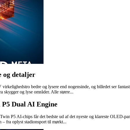
 og detaljer
ighedstro bedre og lysere end nogensinde, og billedet ser fantastisk 
a skygger og lyse områder. Alle større...
d P5 Dual AI Engine
t! Twin P5 AI-chips får det bedste ud af det nyeste og klareste OLED-pan
fra oplyst stadionsport til mørkt...