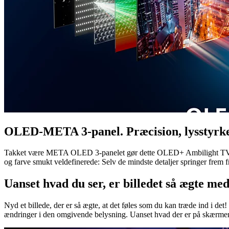
OLED-META 3-panel. Præcision, lysstyrke
Takket være META OLED 3-panelet gør dette OLED+ Ambilight TV virkel
og farve smukt veldefinerede: Selv de mindste detaljer springer frem fr
Uanset hvad du ser, er billedet så ægte me
Nyd et billede, der er så ægte, at det føles som du kan træde ind i de
ændringer i den omgivende belysning. Uanset hvad der er på skærmen – 