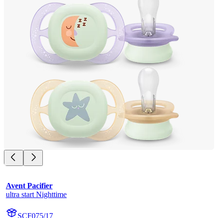
Avent Pacifier
ultra start Nighttime
SCF075/17