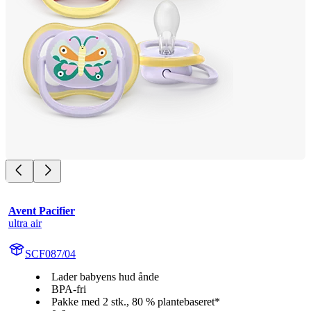
Avent Pacifier
ultra air
SCF087/04
Lader babyens hud ånde
BPA-fri
Pakke med 2 stk., 80 % plantebaseret*