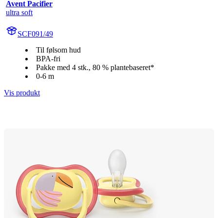
Avent Pacifier
ultra soft
SCF091/49
Til følsom hud
BPA-fri
Pakke med 4 stk., 80 % plantebaseret*
0-6 m
Vis produkt