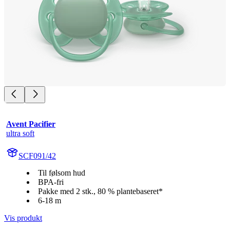
Avent Pacifier
ultra soft
SCF091/42
Til følsom hud
BPA-fri
Pakke med 2 stk., 80 % plantebaseret*
6-18 m
Vis produkt