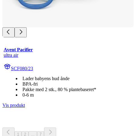
Avent Pacifier
ultra air
SCF080/23
Lader babyens hud ånde
BPA-fri
Pakke med 2 stk., 80 % plantebaseret*
0-6 m
Vis produkt
1
2
...
7