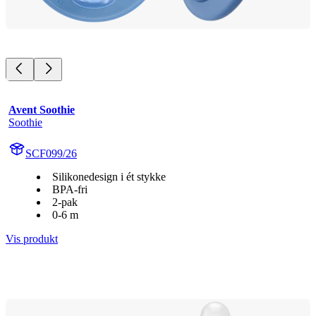
Avent Soothie
Soothie
SCF099/26
Silikonedesign i ét stykke
BPA-fri
2-pak
0-6 m
Vis produkt