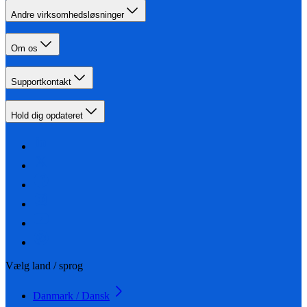
Andre virksomhedsløsninger
Om os
Supportkontakt
Hold dig opdateret
Vælg land / sprog
Danmark / Dansk