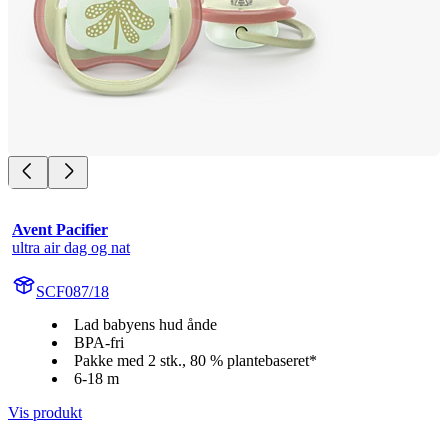
Avent Pacifier
ultra air dag og nat
SCF087/18
Lad babyens hud ånde
BPA-fri
Pakke med 2 stk., 80 % plantebaseret*
6-18 m
Vis produkt