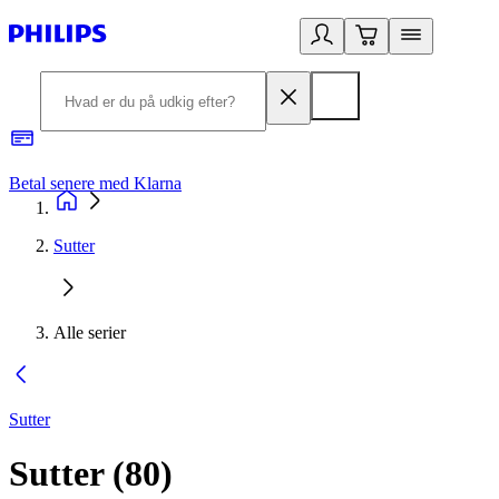
Betal senere med Klarna
R
Sutter
Alle serier
Sutter
Sutter
(
80
)