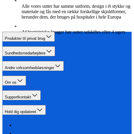
Alle vores sutter har samme sutform, design i ét stykke og
materiale og fås med en række forskellige skjoldformer,
herunder dem, der bruges på hospitaler i hele Europa
Af hygiejniske årsager bør sutter udskiftes efter 4 ugers
brug
Produkter til privat brug
Sundhedsmedarbejdere
Andre virksomhedsløsninger
Om os
Supportkontakt
Hold dig opdateret