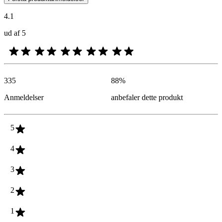
4.1
ud af 5
335
88
%
Anmeldelser
anbefaler dette produkt
5
4
3
2
1