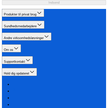
Indsend
Produkter til privat brug
Sundhedsmedarbejdere
Andre virksomhedsløsninger
Om os
Supportkontakt
Hold dig opdateret