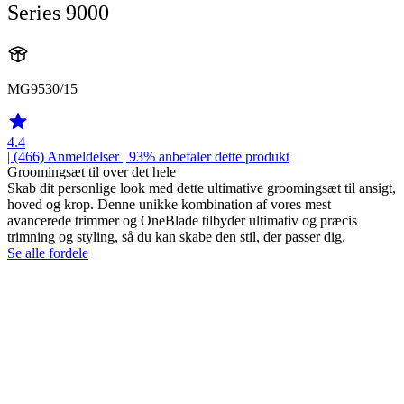
Series 9000
MG9530/15
4.4
| (466)
Anmeldelser
| 93% anbefaler dette produkt
Groomingsæt til over det hele
Skab dit personlige look med dette ultimative groomingsæt til ansigt,
hoved og krop. Denne unikke kombination af vores mest
avancerede trimmer og OneBlade tilbyder ultimativ og præcis
trimning og styling, så du kan skabe den stil, der passer dig.
Se alle fordele