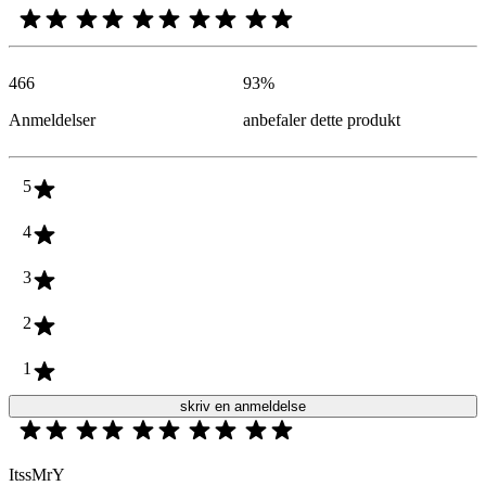
466
93
%
Anmeldelser
anbefaler dette produkt
5
4
3
2
1
skriv en anmeldelse
ItssMrY