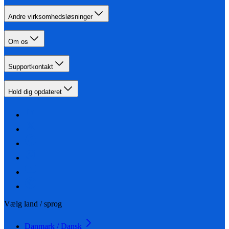
Andre virksomhedsløsninger
Om os
Supportkontakt
Hold dig opdateret
Vælg land / sprog
Danmark / Dansk