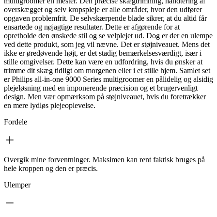
multigroomer en mester. Den præcise skægtrimning, håndtering af
overskægget og selv kropspleje er alle områder, hvor den udfører
opgaven problemfrit. De selvskærpende blade sikrer, at du altid får
ensartede og nøjagtige resultater. Dette er afgørende for at
opretholde den ønskede stil og se velplejet ud. Dog er der en ulempe
ved dette produkt, som jeg vil nævne. Det er støjniveauet. Mens det
ikke er øredøvende højt, er det stadig bemærkelsesværdigt, især i
stille omgivelser. Dette kan være en udfordring, hvis du ønsker at
trimme dit skæg tidligt om morgenen eller i et stille hjem. Samlet set
er Philips all-in-one 9000 Series multigroomer en pålidelig og alsidig
plejeløsning med en imponerende præcision og et brugervenligt
design. Men vær opmærksom på støjniveauet, hvis du foretrækker
en mere lydløs plejeoplevelse.
Fordele
Overgik mine forventninger. Maksimen kan rent faktisk bruges på
hele kroppen og den er præcis.
Ulemper