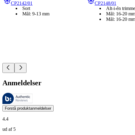
CP2142/01
CP2148/01
Sort
Alt-i-én trimme
Mål: 9-13 mm
Mål: 16-20 m
Mål: 16-20 m
Anmeldelser
Disse anmeldelser administreres af Bazaarvoice og er i overensstemme
Kundernes meninger i form af produkt- og stjernevurderinger er nyttige
Forstå produktanmeldelser
4.4
ud af 5