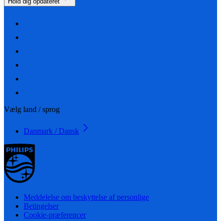
Hold dig opdateret
Vælg land / sprog
Danmark / Dansk
Meddelelse om beskyttelse af personlige
Betingelser
Cookie-præferencer