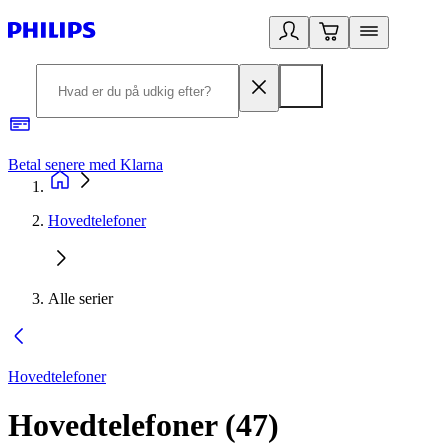
Betal senere med Klarna
R
Hovedtelefoner
Alle serier
Hovedtelefoner
Hovedtelefoner
(
47
)