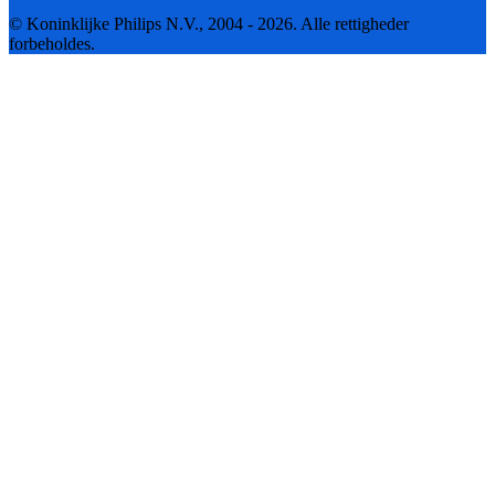
© Koninklijke Philips N.V., 2004 - 2026. Alle rettigheder
forbeholdes.