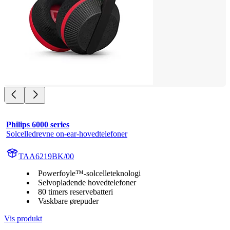
Philips 6000 series
Solcelledrevne on-ear-hovedtelefoner
TAA6219BK/00
Powerfoyle™-solcelleteknologi
Selvopladende hovedtelefoner
80 timers reservebatteri
Vaskbare ørepuder
Vis produkt