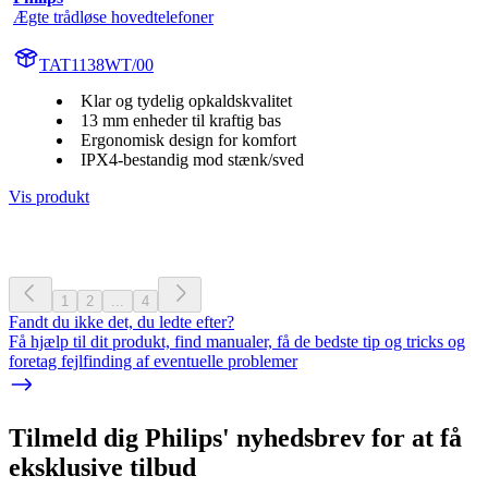
Ægte trådløse hovedtelefoner
TAT1138WT/00
Klar og tydelig opkaldskvalitet
13 mm enheder til kraftig bas
Ergonomisk design for komfort
IPX4-bestandig mod stænk/sved
Vis produkt
1
2
...
4
Fandt du ikke det, du ledte efter?
Få hjælp til dit produkt, find manualer, få de bedste tip og tricks og
foretag fejlfinding af eventuelle problemer
Tilmeld dig Philips' nyhedsbrev for at få
eksklusive tilbud