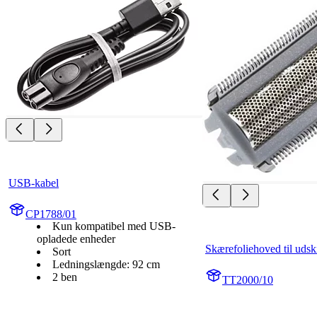
USB-kabel
CP1788/01
Kun kompatibel med USB-
opladede enheder
Skærefoliehoved til udsk
Sort
Ledningslængde: 92 cm
2 ben
TT2000/10