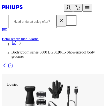
Betal senere med Klarna
R
Bodygroom series 5000 BG5020/15 Showerproof body
groomer
Udgået