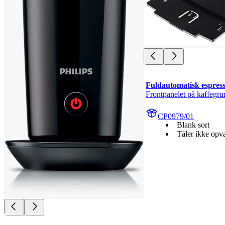
Fuldautomatisk espres
Frontpanelet på kaffegr
CP0979/01
Blank sort
Tåler ikke op