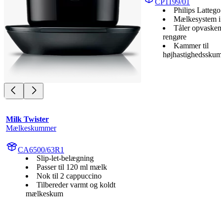
CP1199/01
Philips Lattego
Mælkesystem i 
Tåler opvaskem
rengøre
Kammer til
højhastighedssku
Milk Twister
Mælkeskummer
CA6500/63R1
Slip-let-belægning
Passer til 120 ml mælk
Nok til 2 cappuccino
Tilbereder varmt og koldt
mælkeskum