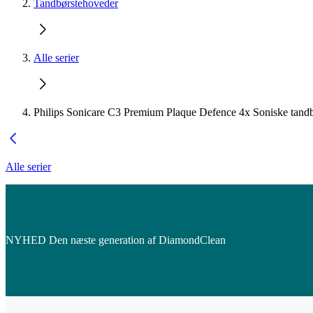
Tandbørstehoveder
Alle serier
Philips Sonicare C3 Premium Plaque Defence 4x Soniske tandb
Alle serier
NYHED Den næste generation af DiamondClean