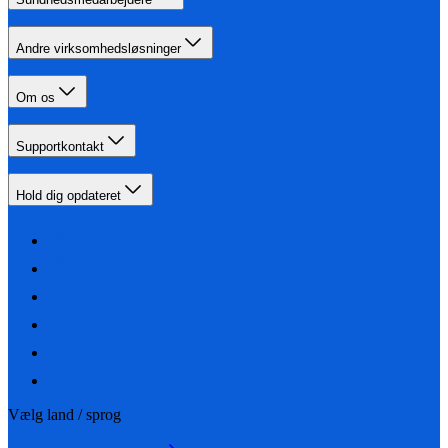
Andre virksomhedsløsninger
Om os
Supportkontakt
Hold dig opdateret
Vælg land / sprog