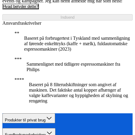
events og kampagner. Jeg kan nemt afmelde mig når som helst!
Hvad betyder dette?
Indsend
Ansvarsfraskrivelser
Baseret på forbrugertest i Tyskland med sammenligning
af førende enkelttryks (kaffe + mælk), fuldautomatiske
espressomaskiner (2023)
Sammenlignet med tidligere espressomaskiner fra
Philips
Baseret på 8 filterudskiftninger som angivet af
maskinen. Det faktiske antal kopper afhænger af
valgte kaffevarianter og hyppigheden af skylning og
rengøring
Produkter til privat brug
Sundhedsmedarbejdere