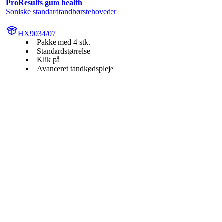
ProResults gum health
Soniske standardtandbørstehoveder
HX9034/07
Pakke med 4 stk.
Standardstørrelse
Klik på
Avanceret tandkødspleje