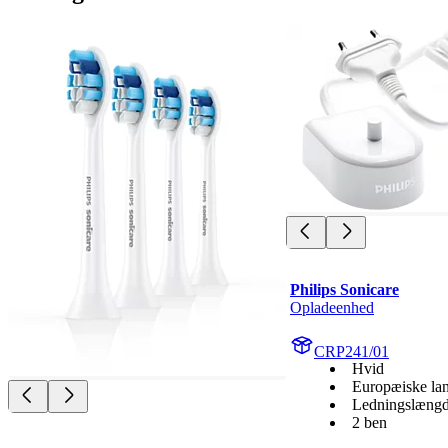
Philips Sonicare
Opladeenhed
CRP241/01
Hvid
Europæiske la
Ledningslængd
2 ben