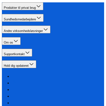
Produkter til privat brug
Sundhedsmedarbejdere
Andre virksomhedsløsninger
Om os
Supportkontakt
Hold dig opdateret