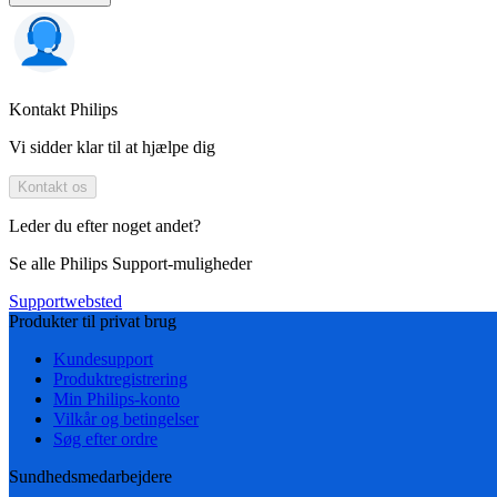
Kontakt Philips
Vi sidder klar til at hjælpe dig
Kontakt os
Leder du efter noget andet?
Se alle Philips Support-muligheder
Supportwebsted
Produkter til privat brug
Kundesupport
Produktregistrering
Min Philips-konto
Vilkår og betingelser
Søg efter ordre
Sundhedsmedarbejdere