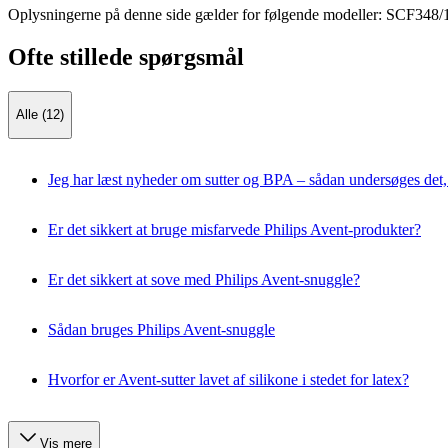
Oplysningerne på denne side gælder for følgende modeller:
SCF348/
Ofte stillede spørgsmål
Alle (12)
Jeg har læst nyheder om sutter og BPA – sådan undersøges det, a
Er det sikkert at bruge misfarvede Philips Avent-produkter?
Er det sikkert at sove med Philips Avent-snuggle?
Sådan bruges Philips Avent-snuggle
Hvorfor er Avent-sutter lavet af silikone i stedet for latex?
Vis mere