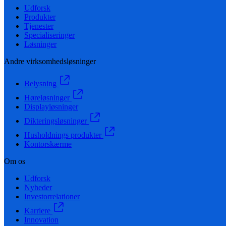
Udforsk
Produkter
Tjenester
Specialiseringer
Løsninger
Andre virksomhedsløsninger
Belysning
Høreløsninger
Displayløsninger
Dikteringsløsninger
Husholdnings produkter
Kontorskærme
Om os
Udforsk
Nyheder
Investorrelationer
Karriere
Innovation