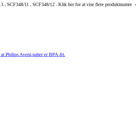
13
,
SCF348/11
,
SCF348/12
.
Klik her for at vise flere produktnumre ›
t Philips Avent-sutter er BPA-fri.