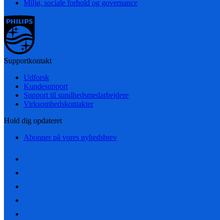
Miljø, sociale forhold og governance
Supportkontakt
Udforsk
Kundesupport
Support til sundhedsmedarbejdere
Virksomhedskontakter
Hold dig opdateret
Abonner på vores nyhedsbrev