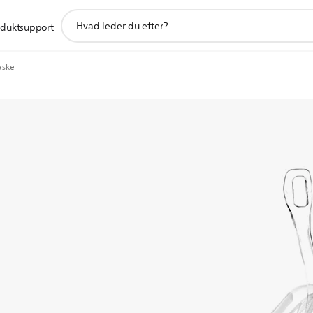
support
oduktsupport
search
icon
aske