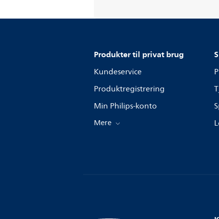
Produkter til privat brug
S
Kundeservice
P
Produktregistrering
T
Min Philips-konto
S
Mere
L