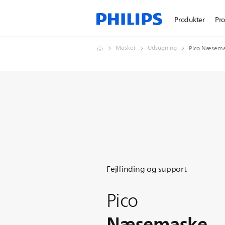
Produkter
Pr
Masker
Udsugning
Pico Næsem
Fejlfinding og support
Pico
Næsemaske