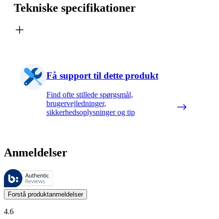
Tekniske specifikationer
Få support til dette produkt
Find ofte stillede spørgsmål,
brugervejledninger,
sikkerhedsoplysninger og tip
Anmeldelser
Disse anmeldelser administreres af Bazaarvoice og er i overensstemme
Kundernes meninger i form af produkt- og stjernevurderinger er nyttige
Forstå produktanmeldelser
4.6