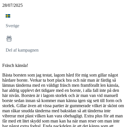
28/07/2025
Sverige
Del af kampagnen
Fräsch känsla!
Bästa borsten som jag testat, lagom hård för mig som gillar något
hårdare borste. Verkar ta bort plack bra och när man är färdig så
lämnas tänderna med en väldigt fräsch men framförallt len känsla,
har aldrig upplevt det tidigare med en borste, i alla fall inte på den
här nivån. Borsten är i lagom storlek och är man van vid manuell
borste sedan innan så kommer man känna igen sig sett till form och
storlek. Gillar även att vissa partier är gummerade vilket är skönt om
man råkar snudda tänderna med baksidan så att tänderna inte
vibrerar mot plast vilken kan vara obehagligt. Extra plus för att man
får med ett litet skydd som man kan ha när man reser om man inte
har något extra fodral. Enda nackdelen är att det känns som att