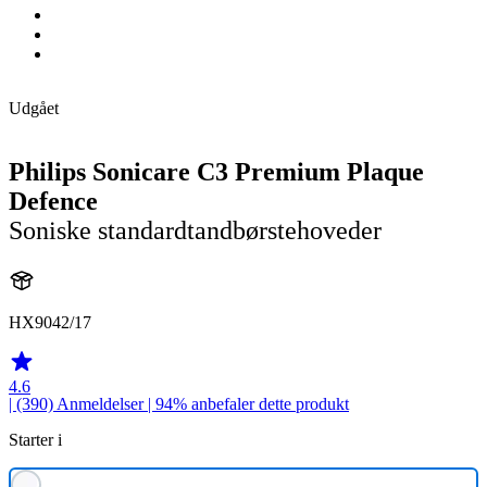
Udgået
Philips Sonicare C3 Premium Plaque
Defence
Soniske standardtandbørstehoveder
HX9042/17
4.6
| (390)
Anmeldelser
| 94% anbefaler dette produkt
Starter i