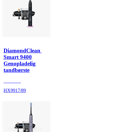
DiamondClean 
Smart 9400
Genopladelig
tandbørste
HX992B
HX9917/89