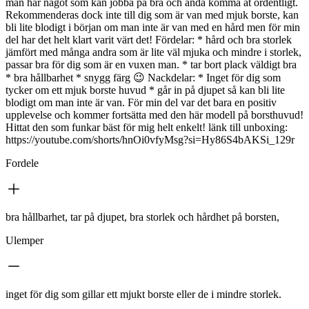
man har något som kan jobba på bra och ändå komma åt ordentligt.
Rekommenderas dock inte till dig som är van med mjuk borste, kan
bli lite blodigt i början om man inte är van med en hård men för min
del har det helt klart varit värt det! Fördelar: * hård och bra storlek
jämfört med många andra som är lite väl mjuka och mindre i storlek,
passar bra för dig som är en vuxen man. * tar bort plack väldigt bra
* bra hållbarhet * snygg färg 😉 Nackdelar: * Inget för dig som
tycker om ett mjuk borste huvud * går in på djupet så kan bli lite
blodigt om man inte är van. För min del var det bara en positiv
upplevelse och kommer fortsätta med den här modell på borsthuvud!
Hittat den som funkar bäst för mig helt enkelt! länk till unboxing:
https://youtube.com/shorts/hnOi0vfyMsg?si=Hy86S4bAKSi_129r
Fordele
bra hållbarhet, tar på djupet, bra storlek och hårdhet på borsten,
Ulemper
inget för dig som gillar ett mjukt borste eller de i mindre storlek.