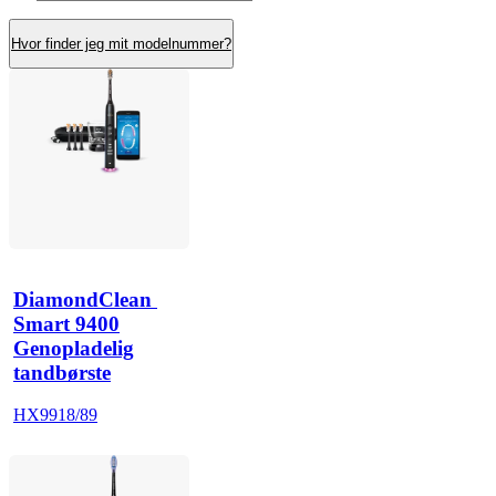
Hvor finder jeg mit modelnummer?
DiamondClean 
Smart 9400
Genopladelig
tandbørste
HX9918/89