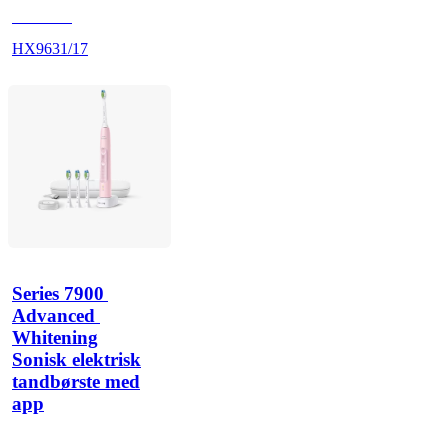
HX962K
HX9631/17
Series 7900 
Advanced 
Whitening
Sonisk elektrisk
tandbørste med
app
HX962P