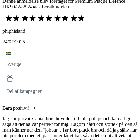
Denne anmeldelse blev foretaget for Premium Plaque Defence
HX9042/88 2-pack borsthuvuden
phiphisland
24/07/2025
Sverige
Del af kampagnen
Bara positivt! +++++
Jag har provat x antal borsthuvuden till min philips och kan ärligt
säga att denna var perfekt för mig. Lagom hård och storlek på den så
man känner när den "jobbar". Tar bort plack bra och då jag själv har
lite problem med ett par tänder långt bak så är det skönt att veta att