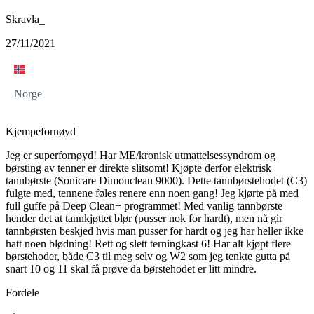
Skravla_
27/11/2021
Norge
Kjempefornøyd
Jeg er superfornøyd! Har ME/kronisk utmattelsessyndrom og
børsting av tenner er direkte slitsomt! Kjøpte derfor elektrisk
tannbørste (Sonicare Dimonclean 9000). Dette tannbørstehodet (C3)
fulgte med, tennene føles renere enn noen gang! Jeg kjørte på med
full guffe på Deep Clean+ programmet! Med vanlig tannbørste
hender det at tannkjøttet blør (pusser nok for hardt), men nå gir
tannbørsten beskjed hvis man pusser for hardt og jeg har heller ikke
hatt noen blødning! Rett og slett terningkast 6! Har alt kjøpt flere
børstehoder, både C3 til meg selv og W2 som jeg tenkte gutta på
snart 10 og 11 skal få prøve da børstehodet er litt mindre.
Fordele