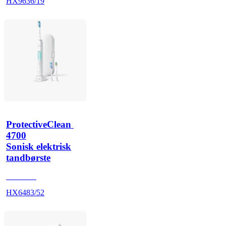
HX9636/19
ProtectiveClean 
4700
Sonisk elektrisk
tandbørste
HX642A
HX6483/52