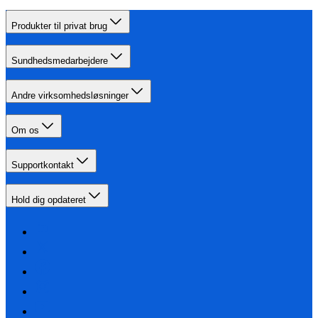
Produkter til privat brug
Sundhedsmedarbejdere
Andre virksomhedsløsninger
Om os
Supportkontakt
Hold dig opdateret