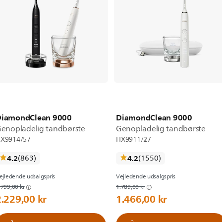
DiamondClean 9000
DiamondClean 9000
enopladelig tandbørste
Genopladelig tandbørste
X9914/57
HX9911/27
anmeldelser
anmeldelser
4.2
(863
)
4.2
(1550
)
ejledende udsalgspris
Vejledende udsalgspris
.799,00 kr
1.789,00 kr
2.229,00 kr
1.466,00 kr