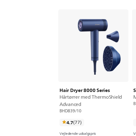
Hair Dryer 8000 Series
S
Hårtørrer med ThermoShield
M
B
Advanced
BHD839/10
anmeldelser
4.7
(77
)
Vejledende udsalgspris
V