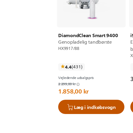
DiamondClean Smart 9400
i
Genopladelig tandbørste
E
HX9917/88
b
X
anmeldelser
4.4
(431
)
Vejledende udsalgspris
2.299,00 kr
1.858,00 kr
Læg i indkøbsvogn