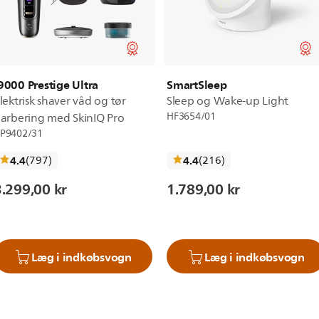
9000 Prestige Ultra
SmartSleep
lektrisk shaver våd og tør
Sleep og Wake-up Light
HF3654/01
arbering med SkinIQ Pro
P9402/31
anmeldelser
anmeldelser
4.4
(797
)
4.4
(216
)
3.299,00 kr
1.789,00 kr
Læg i indkøbsvogn
Læg i indkøbsvogn