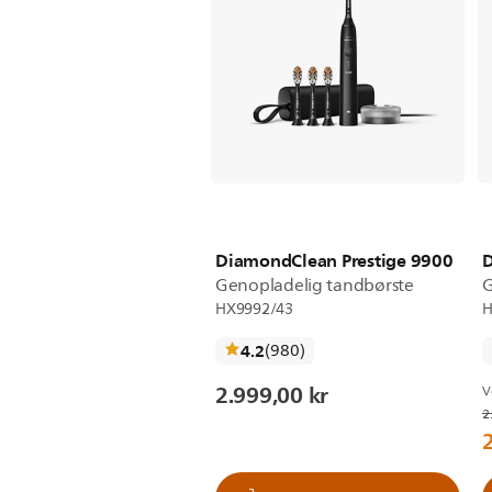
DiamondClean Prestige 9900
Genopladelig tandbørste
G
HX9992/43
H
anmeldelser
4.2
(980
)
2.999,00 kr
V
2