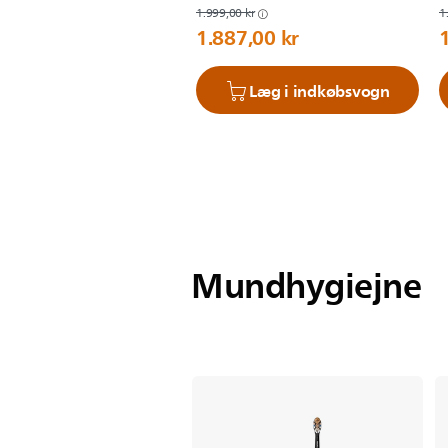
1.999,00 kr
1
1.887,00 kr
Læg i indkøbsvogn
Mundhygiejne