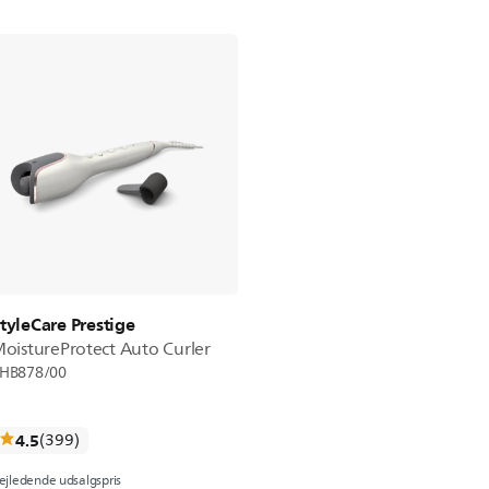
tyleCare Prestige
oistureProtect Auto Curler
HB878/00
anmeldelser
4.5
(399
)
ejledende udsalgspris