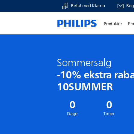
Betal med Klarna
Regi
Produkter
Pr
Sommersalg
-10% ekstra rab
10SUMMER
0
0
Dage
Timer