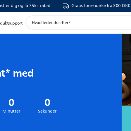
strer dig og få 75kr. rabat
Gratis forsendelse fra 300 DKK
support
oduktsupport
search
icon
at* med
0
0
Minutter
Sekunder