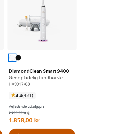
DiamondClean Smart 9400
Genopladelig tandbørste
HX9917/88
anmeldelser
4.4
(431
)
Vejledende udsalgspris
2.299,00 kr
1.858,00 kr