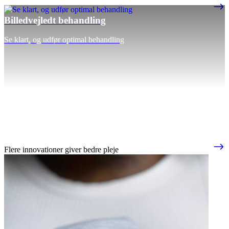
Billedvejledt behandling
Se klart, og udfør optimal behandling
Flere innovationer giver bedre pleje