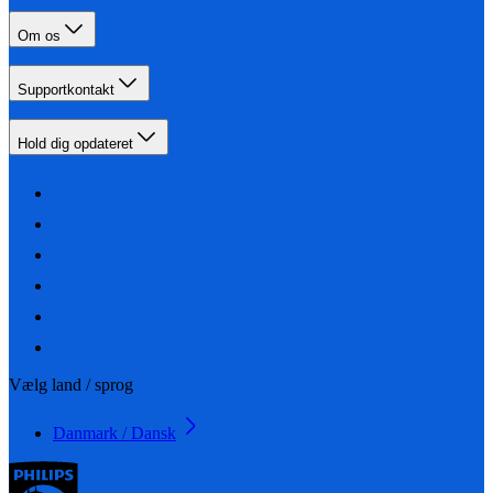
Om os
Supportkontakt
Hold dig opdateret
Vælg land / sprog
Danmark / Dansk