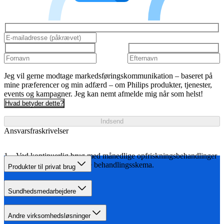
Jeg vil gerne modtage markedsføringskommunikation – baseret på
mine præferencer og min adfærd – om Philips produkter, tjenester,
events og kampagner. Jeg kan nemt afmelde mig når som helst!
Hvad betyder dette?
Indsend
Ansvarsfraskrivelser
Ved kontinuerlig brug med månedlige opfriskningsbehandlinger
i henhold til det angivne behandlingsskema.
Produkter til privat brug
Sundhedsmedarbejdere
Andre virksomhedsløsninger