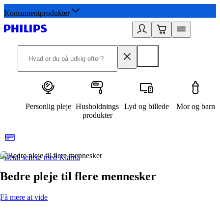
Konsumentprodukter
Personlig pleje
Husholdnings
Lyd og billede
Mor og barn
produkter
Betal senere med Klarna
R
Bedre pleje til flere mennesker
Få mere at vide