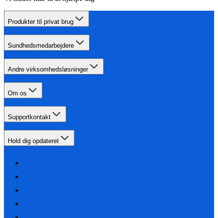
Produkter til privat brug
Sundhedsmedarbejdere
Andre virksomhedsløsninger
Om os
Supportkontakt
Hold dig opdateret