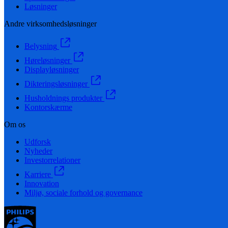
Løsninger
Andre virksomhedsløsninger
Belysning
Høreløsninger
Displayløsninger
Dikteringsløsninger
Husholdnings produkter
Kontorskærme
Om os
Udforsk
Nyheder
Investorrelationer
Karriere
Innovation
Miljø, sociale forhold og governance