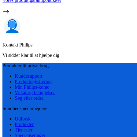
Vores produktgarantipolitikker
Kontakt Philips
Vi sidder klar til at hjælpe dig
Produkter til privat brug
Kundesupport
Produktregistrering
Min Philips-konto
Vilkår og betingelser
Søg efter ordre
Sundhedsmedarbejdere
Udforsk
Produkter
Tjenester
Specialiseringer