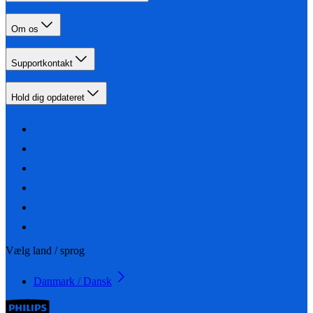
Om os
Supportkontakt
Hold dig opdateret
Vælg land / sprog
Danmark / Dansk