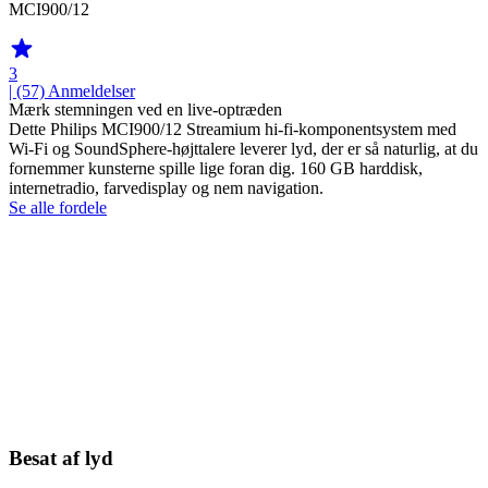
MCI900/12
3
| (57)
Anmeldelser
Mærk stemningen ved en live-optræden
Dette Philips MCI900/12 Streamium hi-fi-komponentsystem med
Wi-Fi og SoundSphere-højttalere leverer lyd, der er så naturlig, at du
fornemmer kunsterne spille lige foran dig. 160 GB harddisk,
internetradio, farvedisplay og nem navigation.
Se alle fordele
Besat af lyd