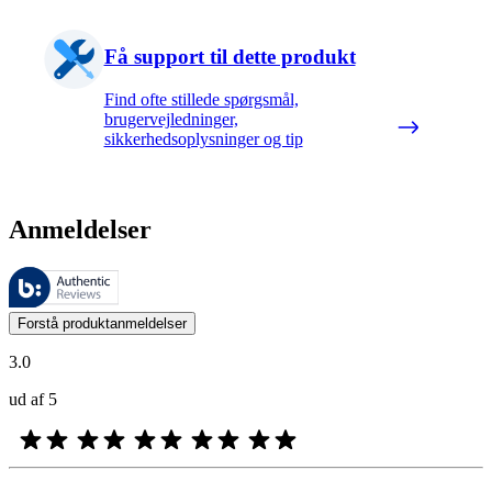
Få support til dette produkt
Find ofte stillede spørgsmål,
brugervejledninger,
sikkerhedsoplysninger og tip
Anmeldelser
Disse anmeldelser administreres af Bazaarvoice og er i overensstemme
Kundernes meninger i form af produkt- og stjernevurderinger er nyttige
Forstå produktanmeldelser
3.0
ud af 5