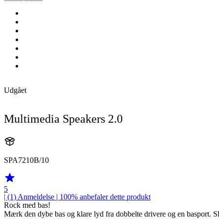
Udgået
Multimedia Speakers 2.0
SPA7210B/10
5
| (1)
Anmeldelse
| 100% anbefaler dette produkt
Rock med bas!
Mærk den dybe bas og klare lyd fra dobbelte drivere og en basport. Slu