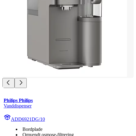
Philips Philips
Vanddispenser
ADD6921DG/10
Bordplade
Omvendt osmose-filtrering