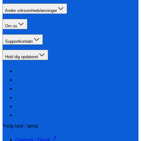
Andre virksomhedsløsninger
Om os
Supportkontakt
Hold dig opdateret
Vælg land / sprog
Danmark / Dansk