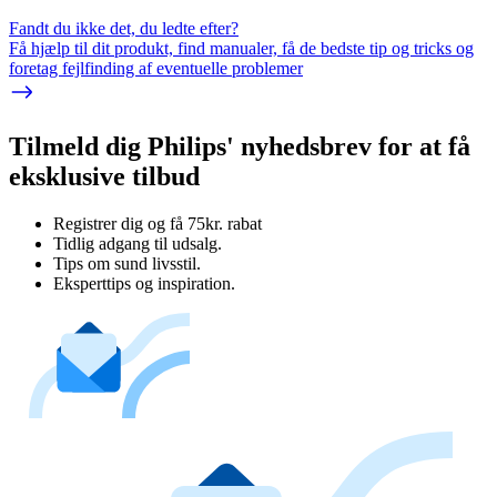
Fandt du ikke det, du ledte efter?
Få hjælp til dit produkt, find manualer, få de bedste tip og tricks og
foretag fejlfinding af eventuelle problemer
Tilmeld dig Philips' nyhedsbrev for at få
eksklusive tilbud
Registrer dig og få 75kr. rabat
Tidlig adgang til udsalg.
Tips om sund livsstil.
Eksperttips og inspiration.