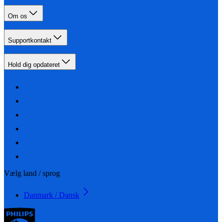
Om os
Supportkontakt
Hold dig opdateret
Vælg land / sprog
Danmark / Dansk