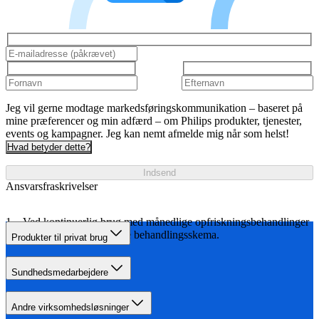
Jeg vil gerne modtage markedsføringskommunikation – baseret på
mine præferencer og min adfærd – om Philips produkter, tjenester,
events og kampagner. Jeg kan nemt afmelde mig når som helst!
Hvad betyder dette?
Indsend
Ansvarsfraskrivelser
Ved kontinuerlig brug med månedlige opfriskningsbehandlinger
i henhold til det angivne behandlingsskema.
Produkter til privat brug
Sundhedsmedarbejdere
Andre virksomhedsløsninger