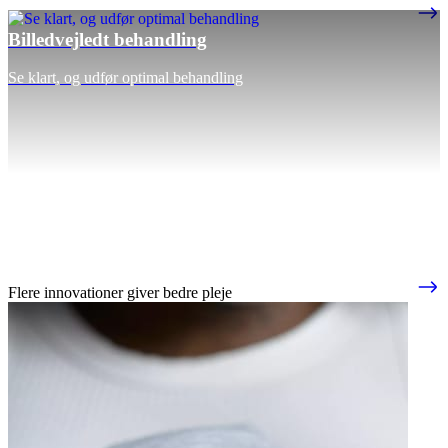
Billedvejledt behandling
Se klart, og udfør optimal behandling
Flere innovationer giver bedre pleje