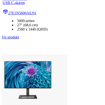
USB-C-skærm
27E1N5600AE/01
5000-serien
27" (68,6 cm)
2560 x 1440 (QHD)
Vis produkt