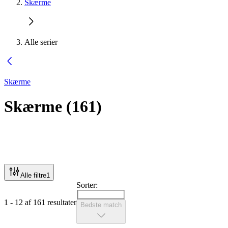
Skærme
Alle serier
Skærme
Skærme
(
161
)
Alle filtre
1
Sorter:
1 - 12 af 161 resultater
Bedste match