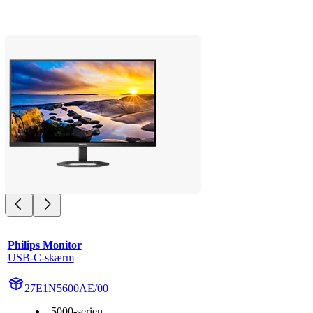
Philips Monitor
USB-C-skærm
27E1N5600AE/00
5000-serien