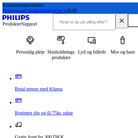
Konsumentprodukter
Professionel sundhedspleje
Om os
B2B
Produkter
Support
Personlig pleje
Husholdnings
Lyd og billede
Mor og barn
produkter
Betal senere med Klarna
Registrer dig og få 75kr. rabat
Gratis fragt fra 300 DKK