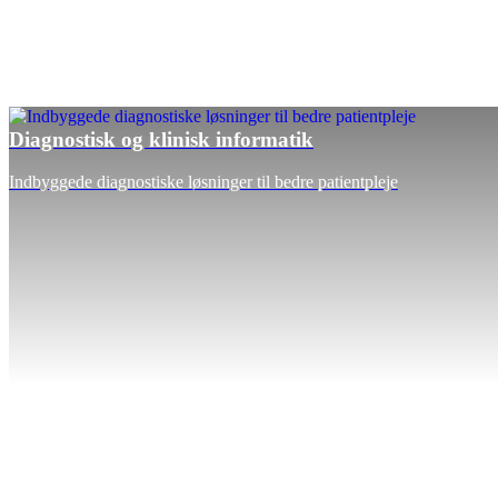
Diagnostisk og klinisk informatik
Indbyggede diagnostiske løsninger til bedre patientpleje