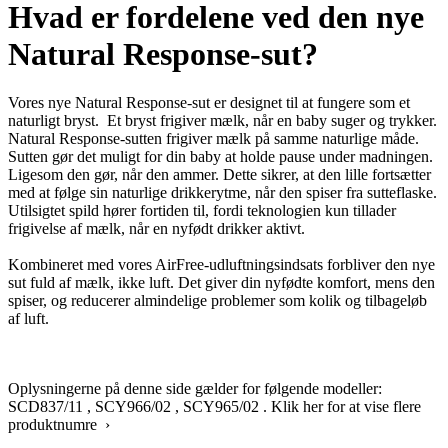
Hvad er fordelene ved den nye
Natural Response-sut?
Vores nye Natural Response-sut er designet til at fungere som et
naturligt bryst. Et bryst frigiver mælk, når en baby suger og trykker.
Natural Response-sutten frigiver mælk på samme naturlige måde.
Sutten gør det muligt for din baby at holde pause under madningen.
Ligesom den gør, når den ammer. Dette sikrer, at den lille fortsætter
med at følge sin naturlige drikkerytme, når den spiser fra sutteflaske.
Utilsigtet spild hører fortiden til, fordi teknologien kun tillader
frigivelse af mælk, når en nyfødt drikker aktivt.
Kombineret med vores AirFree-udluftningsindsats forbliver den nye
sut fuld af mælk, ikke luft. Det giver din nyfødte komfort, mens den
spiser, og reducerer almindelige problemer som kolik og tilbageløb
af luft.
Oplysningerne på denne side gælder for følgende modeller:
SCD837/11
,
SCY966/02
,
SCY965/02
.
Klik her for at vise flere
produktnumre ›