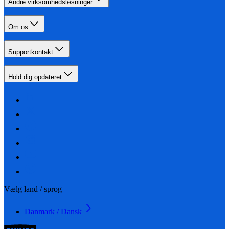
Andre virksomhedsløsninger
Om os
Supportkontakt
Hold dig opdateret
Vælg land / sprog
Danmark / Dansk