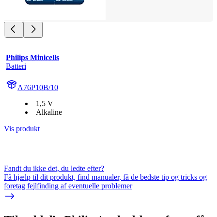
Philips Minicells
Batteri
A76P10B/10
1,5 V
Alkaline
Vis produkt
Fandt du ikke det, du ledte efter?
Få hjælp til dit produkt, find manualer, få de bedste tip og tricks og
foretag fejlfinding af eventuelle problemer