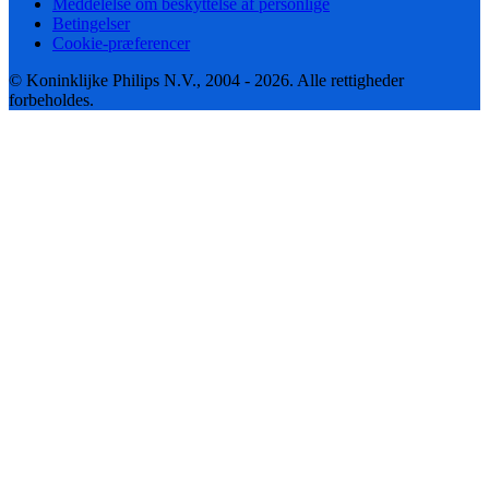
Meddelelse om beskyttelse af personlige
Betingelser
Cookie-præferencer
© Koninklijke Philips N.V., 2004 - 2026. Alle rettigheder
forbeholdes.