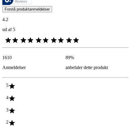
Kundernes meninger i form af produkt- og stjernevurderinger er nyttige
Forstå produktanmeldelser
4.2
ud af 5
1610
89
%
Anmeldelser
anbefaler dette produkt
5
4
3
2