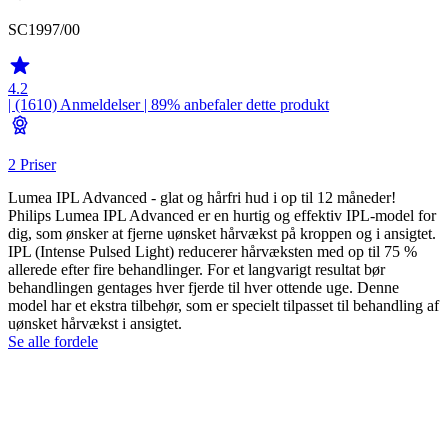
SC1997/00
4.2
| (1610)
Anmeldelser
| 89% anbefaler dette produkt
2 Priser
Lumea IPL Advanced - glat og hårfri hud i op til 12 måneder!
Philips Lumea IPL Advanced er en hurtig og effektiv IPL-model for
dig, som ønsker at fjerne uønsket hårvækst på kroppen og i ansigtet.
IPL (Intense Pulsed Light) reducerer hårvæksten med op til 75 %
allerede efter fire behandlinger. For et langvarigt resultat bør
behandlingen gentages hver fjerde til hver ottende uge. Denne
model har et ekstra tilbehør, som er specielt tilpasset til behandling af
uønsket hårvækst i ansigtet.
Se alle fordele