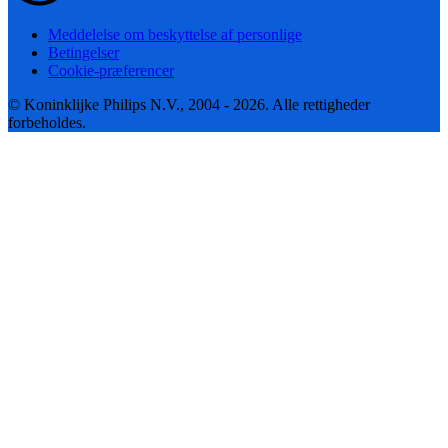
Meddelelse om beskyttelse af personlige
Betingelser
Cookie-præferencer
© Koninklijke Philips N.V., 2004 - 2026. Alle rettigheder
forbeholdes.